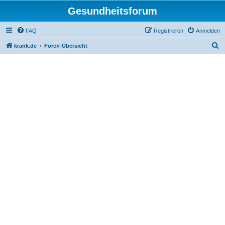
Gesundheitsforum
FAQ
Registrieren
Anmelden
S
krank.de
Foren-Übersicht
u
c
h
e