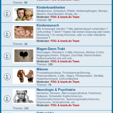
Themen:
98
Kinderkrankheiten
Windpocken, Scharlach, Röteln, Kinderimpfungen, Mumps,
Masern, Keuchhusten, Krupp, etc. ...
Moderator:
FDG & krank.de Team
Themen:
32
Kinderwunsch
Wie schwanger werden ? Wie optimal darauf vorbereiten ?
Unfruchtbar ? Steril ? Haben Sie keinen Eisprung oder keine
Einnistung ? Zu wenig Hormone, oder zu viele männliche
Hormone ?
Moderator:
FDG & krank.de Team
Themen:
18
Magen-Darm-Trakt
Reizmagen, Reizdarm, Colitis Ulcerosa, Morbus Crohn,
Magengeschwüre, Polypen, Durchfall, Hämorrhoiden,
Refluxkrankheit und und und...
Moderator:
FDG & krank.de Team
Themen:
185
Männer
Prostatahyperplasie, Prostatavergrößerung,
Potenzprobleme, Cialis, Viagra, Penispumpen, Sterilität,
Hodenhochstand, Unfruchtbarkeit
Moderator:
FDG & krank.de Team
Themen:
78
Neurologie & Psychiatrie
Alzheimer, Demenz, Altersvergesslichkeit, Parkinson,
Epilepsie, Schwindel, Kopfschmerzen,
Clusterkopfschmerzen, Spannungskopfschmerzen,
Depression, Schizophrenie, etc. ...
Moderator:
FDG & krank.de Team
Themen:
116