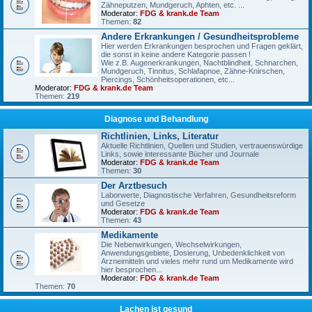
Zähneputzen, Mundgeruch, Aphten, etc. ...
Moderator:
FDG & krank.de Team
Themen:
82
Andere Erkrankungen / Gesundheitsprobleme
Hier werden Erkrankungen besprochen und Fragen geklärt,
die sonst in keine andere Kategorie passen !
Wie z.B. Augenerkrankungen, Nachtblindheit, Schnarchen,
Mundgeruch, Tinnitus, Schlafapnoe, Zähne-Knirschen,
Piercings, Schönheitsoperationen, etc...
Moderator:
FDG & krank.de Team
Themen:
219
Diagnose und Behandlung
Richtlinien, Links, Literatur
Aktuelle Richtlinien, Quellen und Studien, vertrauenswürdige
Links, sowie interessante Bücher und Journale
Moderator:
FDG & krank.de Team
Themen:
30
Der Arztbesuch
Laborwerte, Diagnostische Verfahren, Gesundheitsreform
und Gesetze
Moderator:
FDG & krank.de Team
Themen:
43
Medikamente
Die Nebenwirkungen, Wechselwirkungen,
Anwendungsgebiete, Dosierung, Unbedenklichkeit von
Arzneimitteln und vieles mehr rund um Medikamente wird
hier besprochen...
Moderator:
FDG & krank.de Team
Themen:
70
Lachen ist gesund