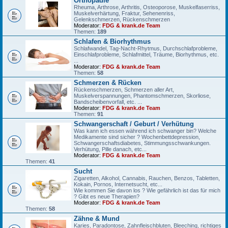
Orthopädie
Rheuma, Arthrose, Arthritis, Osteoporose, Muskelfaserriss,
Muskelverhärtung, Fraktur, Sehenenriss,
Gelenkschmerzen, Rückenschmerzen
Moderator:
FDG & krank.de Team
Themen:
189
Schlafen & Biorhythmus
Schlafwandel, Tag-Nacht-Rhytmus, Durchschlafprobleme,
Einschlafprobleme, Schlafmittel, Träume, Biorhythmus, etc.
...
Moderator:
FDG & krank.de Team
Themen:
58
Schmerzen & Rücken
Rückenschmerzen, Schmerzen aller Art,
Muskelverspannungen, Phantomschmerzen, Skorliose,
Bandscheibenvorfall, etc. ...
Moderator:
FDG & krank.de Team
Themen:
91
Schwangerschaft / Geburt / Verhütung
Was kann ich essen während ich schwanger bin? Welche
Medikamente sind sicher ? Wochenbettdepression,
Schwangerschaftsdiabetes, Stimmungsschwankungen.
Verhütung, Pille danach, etc...
Moderator:
FDG & krank.de Team
Themen:
41
Sucht
Zigaretten, Alkohol, Cannabis, Rauchen, Benzos, Tabletten,
Kokain, Pornos, Internetsucht, etc...
Wie kommen Sie davon los ? Wie gefährlich ist das für mich
? Gibt es neue Therapien?
Moderator:
FDG & krank.de Team
Themen:
58
Zähne & Mund
Karies, Paradontose, Zahnfleischbluten, Bleeching, richtiges