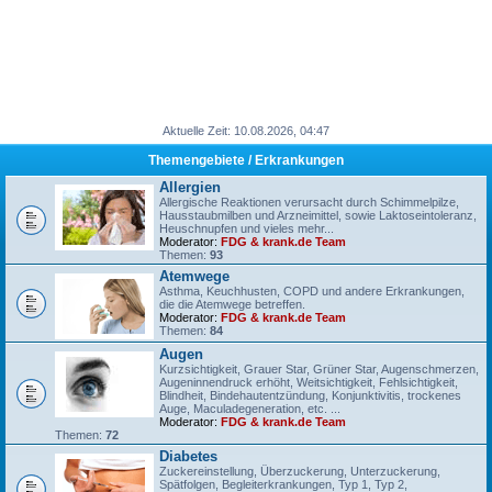
Aktuelle Zeit: 10.08.2026, 04:47
Themengebiete / Erkrankungen
Allergien
Allergische Reaktionen verursacht durch Schimmelpilze,
Hausstaubmilben und Arzneimittel, sowie Laktoseintoleranz,
Heuschnupfen und vieles mehr...
Moderator:
FDG & krank.de Team
Themen:
93
Atemwege
Asthma, Keuchhusten, COPD und andere Erkrankungen,
die die Atemwege betreffen.
Moderator:
FDG & krank.de Team
Themen:
84
Augen
Kurzsichtigkeit, Grauer Star, Grüner Star, Augenschmerzen,
Augeninnendruck erhöht, Weitsichtigkeit, Fehlsichtigkeit,
Blindheit, Bindehautentzündung, Konjunktivitis, trockenes
Auge, Maculadegeneration, etc. ...
Moderator:
FDG & krank.de Team
Themen:
72
Diabetes
Zuckereinstellung, Überzuckerung, Unterzuckerung,
Spätfolgen, Begleiterkrankungen, Typ 1, Typ 2,