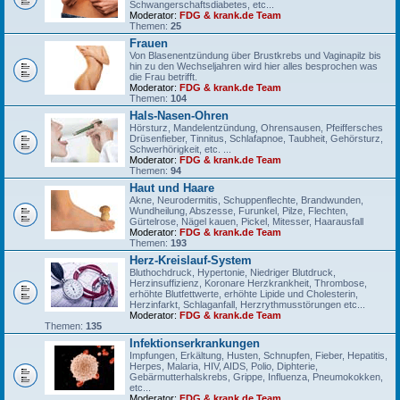
Schwangerschaftsdiabetes, etc...
Moderator:
FDG & krank.de Team
Themen:
25
Frauen
Von Blasenentzündung über Brustkrebs und Vaginapilz bis
hin zu den Wechseljahren wird hier alles besprochen was
die Frau betrifft.
Moderator:
FDG & krank.de Team
Themen:
104
Hals-Nasen-Ohren
Hörsturz, Mandelentzündung, Ohrensausen, Pfeiffersches
Drüsenfieber, Tinnitus, Schlafapnoe, Taubheit, Gehörsturz,
Schwerhörigkeit, etc. ...
Moderator:
FDG & krank.de Team
Themen:
94
Haut und Haare
Akne, Neurodermitis, Schuppenflechte, Brandwunden,
Wundheilung, Abszesse, Furunkel, Pilze, Flechten,
Gürtelrose, Nägel kauen, Pickel, Mitesser, Haarausfall
Moderator:
FDG & krank.de Team
Themen:
193
Herz-Kreislauf-System
Bluthochdruck, Hypertonie, Niedriger Blutdruck,
Herzinsuffizienz, Koronare Herzkrankheit, Thrombose,
erhöhte Blutfettwerte, erhöhte Lipide und Cholesterin,
Herzinfarkt, Schlaganfall, Herzrythmusstörungen etc...
Moderator:
FDG & krank.de Team
Themen:
135
Infektionserkrankungen
Impfungen, Erkältung, Husten, Schnupfen, Fieber, Hepatitis,
Herpes, Malaria, HIV, AIDS, Polio, Diphterie,
Gebärmutterhalskrebs, Grippe, Influenza, Pneumokokken,
etc...
Moderator:
FDG & krank.de Team