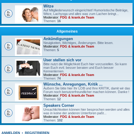
Witze
Auf Mitgliederwunsch eingerichtet! Humoristische Beiträge,
Witze, Lachyoga und alles was zum Lachen bringt...
Moderator:
FDG & krank.de Team
Themen:
16
Allgemeines
Ankündigungen
Neuigkeiten, Wichtiges, Änderungen. Bitte lesen.
Moderator:
FDG & krank.de Team
Themen:
5
User stellen sich vor
Bitte nutzt die Möglichkeit Euch hier vorzustellen. So kann
man Euch evtl. besser beraten und Euch besser
Kennenlernen.
Moderator:
FDG & krank.de Team
Themen:
74
Wünsche, Anregungen, Kritik ...
Äußern Sie bitte hier Ihr LOB und Ihre KRITIK, damit wir das
Forum noch benutzerfreundlicher machen können. Danke !
Moderator:
FDG & krank.de Team
Themen:
12
Speakers Corner
Unsachlichkeiten können hier besprochen werden und alles
was in keine der anderen Unterforen paßt...
Moderator:
FDG & krank.de Team
Themen:
102
ANMELDEN
•
REGISTRIEREN