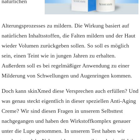
natürlichen
Sind die Inhaltsstoffe unbedenklich für den Körper?
Wurde skinXmed schon im TV angeboten?
Alterungsprozesses zu mildern. Die Wirkung basiert auf
Liegen Tests von Stiftung Warentest vor?
natürlichen Inhaltsstoffen, die Falten mildern und der Haut
wieder Volumen zurückgeben sollen. So soll es möglich
Ist skinXmed gut verträglich?
sein, einen Teint wie in jungen Jahren zu erhalten.
Ist Hyaluronsäure in der Creme enthalten?
Außerdem soll es bei regelmäßiger Anwendung zu einer
Kann man parallel noch Cremes anderer Hersteller
Milderung von Schwellungen und Augenringen kommen.
verwenden?
Sollte die Haut vorher gereinigt werden?
Doch kann skinXmed diese Versprechen auch erfüllen? Und
was genau steckt eigentlich in dieser speziellen Anti-Aging
Kommentare
Creme? Wir sind diesen Fragen in unserem Selbsttest
nachgegangen und haben den Wirkstoffkomplex genauer
unter die Lupe genommen. In unserem Test haben wir