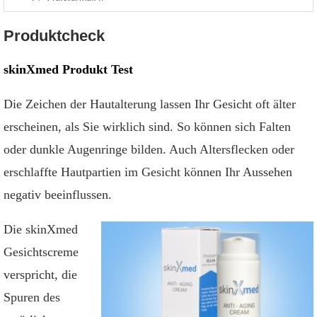
Expertenmeinung
Produktcheck
Erfahrungen
skinXmed Produkt Test
Selbsttest
Die Zeichen der Hautalterung lassen Ihr Gesicht oft älter
Fazit
erscheinen, als Sie wirklich sind. So können sich Falten
Bewertung
oder dunkle Augenringe bilden. Auch Altersflecken oder
Erfahrungsbericht
erschlaffte Hautpartien im Gesicht können Ihr Aussehen
negativ beeinflussen.
Woche 1
Woche 2 bis 3
Die skinXmed
Gesichtscreme
Woche 8
verspricht, die
Fragen & Antworten
Spuren des
Kann man skinXmed auch in der Drogerie kaufen?