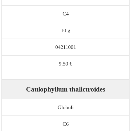
C4
10 g
04211001
9,50 €
Caulophyllum thalictroides
Globuli
C6