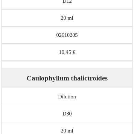
D12
20 ml
02610205
10,45 €
Caulophyllum thalictroides
Dilution
D30
20 ml