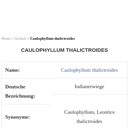
Home
»
Globuli
»
Caulophyllum thalictroides
CAULOPHYLLUM THALICTROIDES
Name:
Caulophyllum thalictroides
Indianerwiege
Deutsche
Bezeichnung:
Caulophyllum, Leontice
Synonyme:
thalictroides