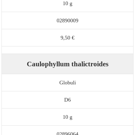
10 g
02890009
9,50 €
Caulophyllum thalictroides
Globuli
D6
10 g
02896064