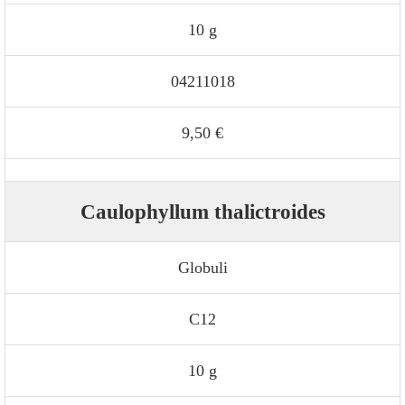
10 g
04211018
9,50 €
Caulophyllum thalictroides
Globuli
C12
10 g