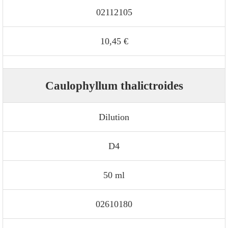
02112105
10,45 €
Caulophyllum thalictroides
Dilution
D4
50 ml
02610180