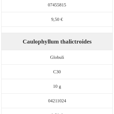
07455815
9,50 €
Caulophyllum thalictroides
Globuli
C30
10 g
04211024