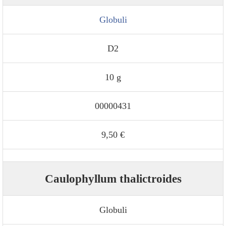
Globuli
D2
10 g
00000431
9,50 €
Caulophyllum thalictroides
Globuli