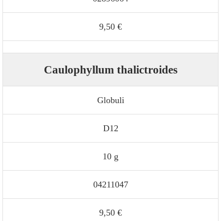
9,50 €
Caulophyllum thalictroides
Globuli
D12
10 g
04211047
9,50 €