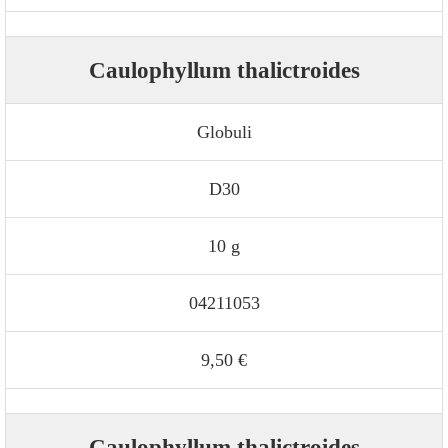
Caulophyllum thalictroides
Globuli
D30
10 g
04211053
9,50 €
Caulophyllum thalictroides