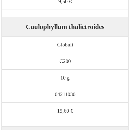
9,50 €
Caulophyllum thalictroides
Globuli
C200
10 g
04211030
15,60 €