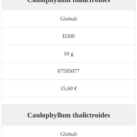
Globuli
D200
10 g
07595077
15,60 €
Caulophyllum thalictroides
Globuli