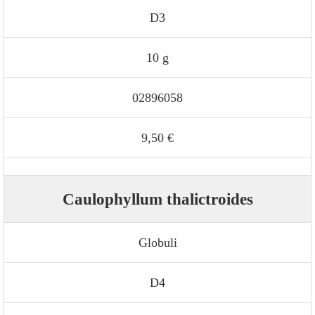
D3
10 g
02896058
9,50 €
Caulophyllum thalictroides
Globuli
D4