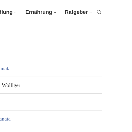
dlung
Ernährung
Ratgeber
lanata
, Wolliger
lanata