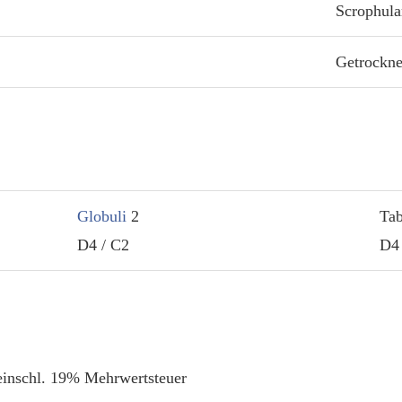
Scrophula
Getrockne
Globuli
2
Tab
D4 / C2
D4 
einschl. 19% Mehrwertsteuer