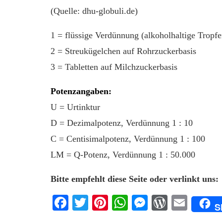
(Quelle: dhu-globuli.de)
1 = flüssige Verdünnung (alkoholhaltige Tropfe
2 = Streukügelchen auf Rohrzuckerbasis
3 = Tabletten auf Milchzuckerbasis
Potenzangaben:
U = Urtinktur
D = Dezimalpotenz, Verdünnung 1 : 10
C = Centisimalpotenz, Verdünnung 1 : 100
LM = Q-Potenz, Verdünnung 1 : 50.000
Bitte empfehlt diese Seite oder verlinkt uns:
Facebook
Twitter
Pinterest
WhatsApp
Messenger
WordPre
Emai
S