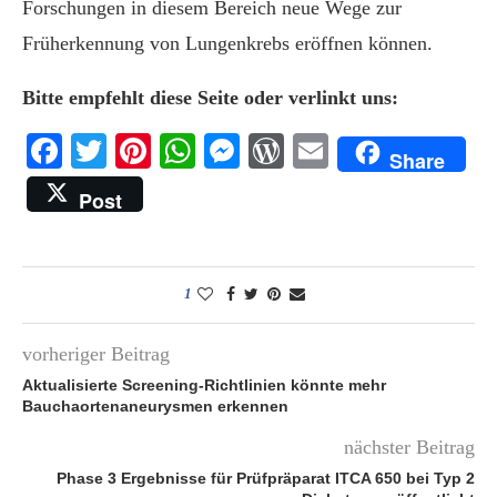
Forschungen in diesem Bereich neue Wege zur
Früherkennung von Lungenkrebs eröffnen können.
Bitte empfehlt diese Seite oder verlinkt uns:
Facebook
Twitter
Pinterest
WhatsApp
Messenger
WordPress
Email
Share
Post
1
vorheriger Beitrag
Aktualisierte Screening-Richtlinien könnte mehr
Bauchaortenaneurysmen erkennen
nächster Beitrag
Phase 3 Ergebnisse für Prüfpräparat ITCA 650 bei Typ 2