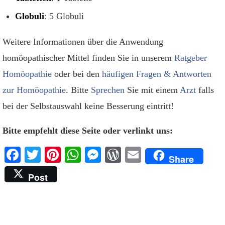
Globuli
: 5 Globuli
Weitere Informationen über die Anwendung
homöopathischer Mittel finden Sie in unserem
Ratgeber
Homöopathie
oder bei den
häufigen Fragen & Antworten
zur Homöopathie
. Bitte
Sprechen
Sie mit einem
Arzt
falls
bei der Selbstauswahl keine Besserung eintritt!
Bitte empfehlt diese Seite oder verlinkt uns:
Facebook
Twitter
Pinterest
WhatsApp
Messenger
WordPress
Email
Share
Post