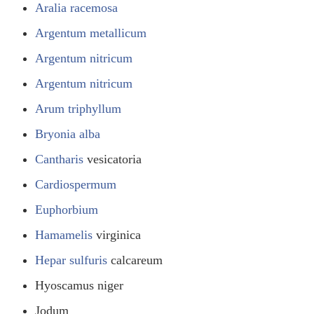
Aralia racemosa
Argentum metallicum
Argentum nitricum
Argentum nitricum
Arum triphyllum
Bryonia alba
Cantharis
vesicatoria
Cardiospermum
Euphorbium
Hamamelis
virginica
Hepar sulfuris
calcareum
Hyoscamus niger
Jodum