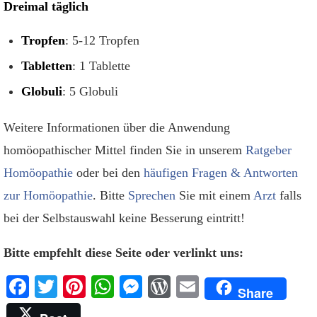
Dreimal täglich
Tropfen
: 5-12 Tropfen
Tabletten
: 1 Tablette
Globuli
: 5 Globuli
Weitere Informationen über die Anwendung
homöopathischer Mittel finden Sie in unserem
Ratgeber
Homöopathie
oder bei den
häufigen Fragen & Antworten
zur Homöopathie
. Bitte
Sprechen
Sie mit einem
Arzt
falls
bei der Selbstauswahl keine Besserung eintritt!
Bitte empfehlt diese Seite oder verlinkt uns:
Facebook
Twitter
Pinterest
WhatsApp
Messenger
WordPress
Email
Share