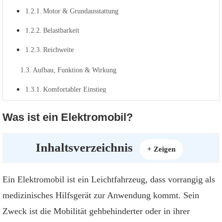
Motor & Grundausstattung
Belastbarkeit
Reichweite
Aufbau, Funktion & Wirkung
Komfortabler Einstieg
Einfache Bedienung
Was ist ein Elektromobil?
Wartung & Stellfläche
Inhaltsverzeichnis
[
]
Medizinischer Nutzen
+ Zeigen
Krankenkasse
Ein Elektromobil ist ein Leichtfahrzeug, dass vorrangig als
Fragen & Antworten
medizinisches Hilfsgerät zur Anwendung kommt. Sein
Ausstattung & Sicherheit
Zweck ist die Mobilität gehbehinderter oder in ihrer