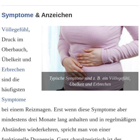
Symptome
& Anzeichen
Völlegefühl
,
Druck im
Oberbauch,
Übelkeit und
Erbrechen
Typische
Symptome
sind z. B. ein
Völlegefühl
,
sind die
Übelkeit und
Erbrechen
häufigsten
Symptome
bei einem Reizmagen. Erst wenn diese Symptome aber
mindestens drei Monate lang anhalten und in regelmäßigen
Abständen wiederkehren, spricht man von einer
funktionelle Dyspepsie. Ganz charakteristisch ist der