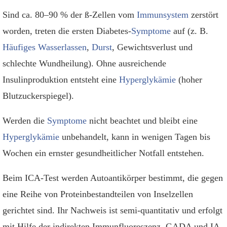
Sind ca. 80–90 % der ß-Zellen vom
Immunsystem
zerstört
worden, treten die ersten Diabetes-
Symptome
auf (z. B.
Häufiges Wasserlassen
,
Durst
, Gewichtsverlust und
schlechte Wundheilung). Ohne ausreichende
Insulinproduktion entsteht eine
Hyperglykämie
(hoher
Blutzuckerspiegel).
Werden die
Symptome
nicht beachtet und bleibt eine
Hyperglykämie
unbehandelt, kann in wenigen Tagen bis
Wochen ein ernster gesundheitlicher Notfall entstehen.
Beim ICA-Test werden Autoantikörper bestimmt, die gegen
eine Reihe von Proteinbestandteilen von Inselzellen
gerichtet sind. Ihr Nachweis ist semi-quantitativ und erfolgt
mit Hilfe der indirekten Immunfluoreszenz. GADA und IA-