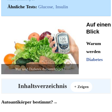
Ähnliche Tests:
Glucose
,
Insulin
Auf einen
Blick
Warum
werden
Diabetes
Was sind
Diabetes
Autoantikörper?
Inhaltsverzeichnis
[
]
+ Zeigen
Autoantikörper bestimmt?
→