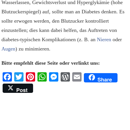
Wasserlassen, Gewichtsverlust und Hyperglykämie (hohe
Blutzuckerspiegel) auf, sollte man an Diabetes denken. Es
sollte erwogen werden, den Blutzucker kontrolliert
einzustellen; dies kann dabei helfen, das Auftreten von
diabetes-typischen Komplikationen (z. B. an
Nieren
oder
Augen
) zu minimieren.
Bitte empfehlt diese Seite oder verlinkt uns:
Facebook
Twitter
Pinterest
WhatsApp
Messenger
WordPress
Email
Share
Post