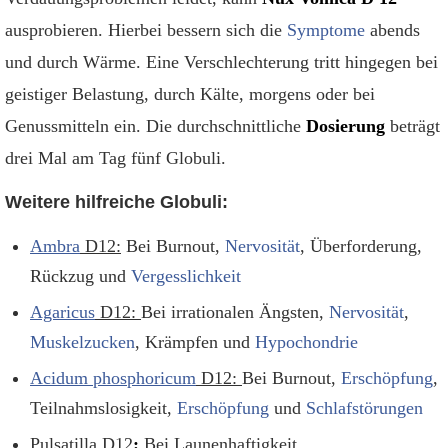
ausprobieren. Hierbei bessern sich die
Symptome
abends
und durch Wärme. Eine Verschlechterung tritt hingegen bei
geistiger Belastung, durch Kälte, morgens oder bei
Genussmitteln ein. Die durchschnittliche
Dosierung
beträgt
drei Mal am Tag fünf Globuli.
Weitere hilfreiche Globuli:
Ambra
D12:
Bei Burnout,
Nervosität
, Überforderung,
Rückzug und
Vergesslichkeit
Agaricus
D12:
Bei irrationalen Ängsten,
Nervosität
,
Muskelzucken
, Krämpfen und
Hypochondrie
Acidum phosphoricum
D12:
Bei Burnout,
Erschöpfung
,
Teilnahmslosigkeit,
Erschöpfung
und
Schlafstörungen
Pulsatilla D12
:
Bei Launenhaftigkeit,