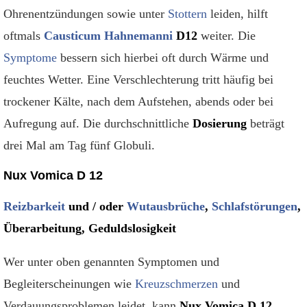
Ohrenentzündungen sowie unter
Stottern
leiden, hilft
oftmals
Causticum Hahnemanni
D12
weiter. Die
Symptome
bessern sich hierbei oft durch Wärme und
feuchtes Wetter. Eine Verschlechterung tritt häufig bei
trockener Kälte, nach dem Aufstehen, abends oder bei
Aufregung auf. Die durchschnittliche
Dosierung
beträgt
drei Mal am Tag fünf Globuli.
Nux Vomica D 12
Reizbarkeit
und / oder
Wutausbrüche
,
Schlafstörungen
,
Überarbeitung, Geduldslosigkeit
Wer unter oben genannten Symptomen und
Begleiterscheinungen wie
Kreuzschmerzen
und
Verdauungsproblemen leidet, kann
Nux Vomica D 12