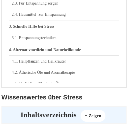
Für Entspannung sorgen
Hausmittel zur Entspannung
Schnelle Hilfe bei Stress
Entspannungstechniken
Alternativmedizin und Naturheilkunde
Heilpflanzen und Heilkräuter
Ätherische Öle und Aromatherapie
Weitere ätherische Öle
Homöopathie und Globuli
Wissenswertes über Stress
Causticum Hahnemanni D12
Inhaltsverzeichnis
[
]
+ Zeigen
Nux Vomica D 12